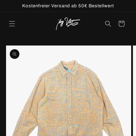
Direkt
Kostenfreier Versand ab 50€ Bestellwert
zum
Inhalt
Warenkorb
u
oduktinformationen
ringen