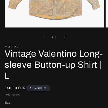
Medien
M
1
2
in
in
von
1
/
4
Modal
M
öffnen
ö
VALENTINO
Vintage Valentino Long-
sleeve Button-up Shirt |
L
Normaler
€40,00 EUR
Ausverkauft
Preis
Inkl. Steuern.
Size