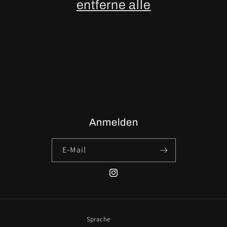
entferne alle
i
e
:
Anmelden
E-Mail
Instagram
Sprache