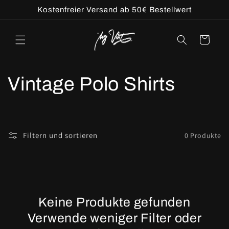
Direkt
Kostenfreier Versand ab 50€ Bestellwert
zum
Inhalt
Warenkorb
K
Vintage Polo Shirts
a
t
Filtern und sortieren
0 Produkte
e
g
o
Keine Produkte gefunden
Verwende weniger Filter oder
r