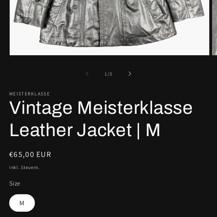
Medien
M
1
2
in
in
von
1
/
3
Modal
M
öffnen
ö
MEISTERKLASSE
Vintage Meisterklasse
Leather Jacket | M
Normaler
€65,00 EUR
Preis
Inkl. Steuern.
Size
M