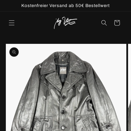
Direkt
Kostenfreier Versand ab 50€ Bestellwert
zum
Inhalt
Warenkorb
u
oduktinformationen
ringen