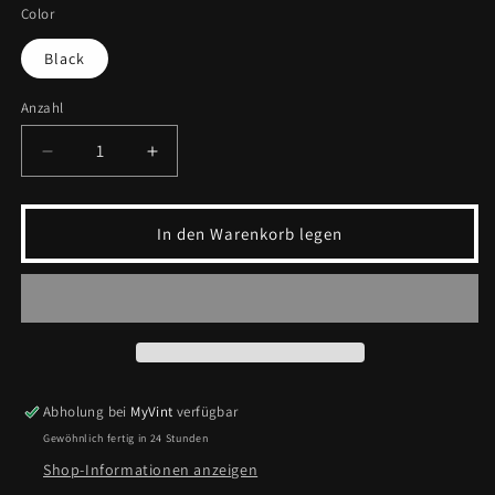
Color
Black
Anzahl
Verringere
Erhöhe
die
die
Menge
Menge
für
für
In den Warenkorb legen
Vintage
Vintage
Meisterklasse
Meisterklasse
Leather
Leather
Jacket
Jacket
|
|
M
M
Abholung bei
MyVint
verfügbar
Gewöhnlich fertig in 24 Stunden
Shop-Informationen anzeigen