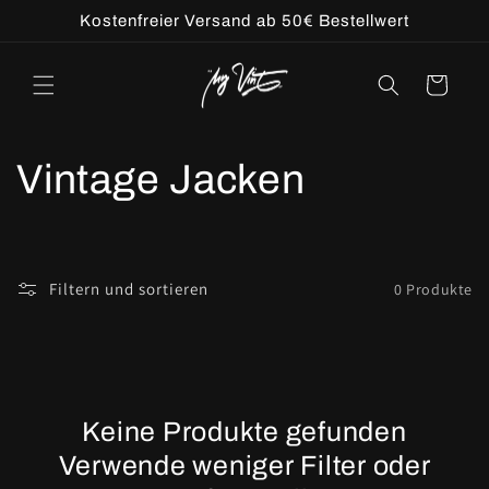
Direkt
Kostenfreier Versand ab 50€ Bestellwert
zum
Inhalt
Warenkorb
K
Vintage Jacken
a
t
Filtern und sortieren
0 Produkte
e
g
o
Keine Produkte gefunden
Verwende weniger Filter oder
r