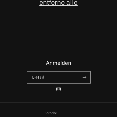
entferne alle
i
e
:
Anmelden
E-Mail
Instagram
Sprache